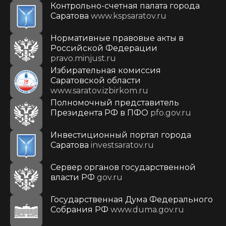
Контрольно-счетная палата города
Саратова
www.kspsaratov.ru
Нормативные правовые акты в
Российской Федерации
pravo.minjust.ru
Избирательная комиссия
Саратовской области
www.saratov.izbirkom.ru
Полномочный представитель
Президента РФ в ПФО
pfo.gov.ru
Инвестиционный портал города
Саратова
investsaratov.ru
Сервер органов государственной
власти РФ
gov.ru
Государственная Дума Федерального
Собрания РФ
www.duma.gov.ru