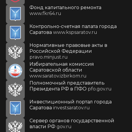
Фонд капитального ремонта
www.fkr64.ru
Контрольно-счетная палата города
Саратова
www.kspsaratov.ru
Нормативные правовые акты в
Российской Федерации
pravo.minjust.ru
Избирательная комиссия
Саратовской области
www.saratov.izbirkom.ru
Полномочный представитель
Президента РФ в ПФО
pfo.gov.ru
Инвестиционный портал города
Саратова
investsaratov.ru
Сервер органов государственной
власти РФ
gov.ru