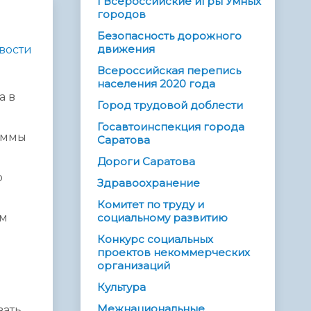
I Всероссийские игры Умных
городов
Безопасность дорожного
движения
вости
Всероссийская перепись
населения 2020 года
а в
Город трудовой доблести
Госавтоинспекция города
раммы
Саратова
Дороги Саратова
ю
Здравоохранение
Комитет по труду и
им
социальному развитию
Конкурс социальных
а
проектов некоммерческих
организаций
Культура
Межнациональные
вать