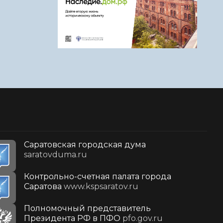
Саратовская городская дума
saratovduma.ru
Контрольно-счетная палата города
Саратова
www.kspsaratov.ru
Полномочный представитель
Президента РФ в ПФО
pfo.gov.ru