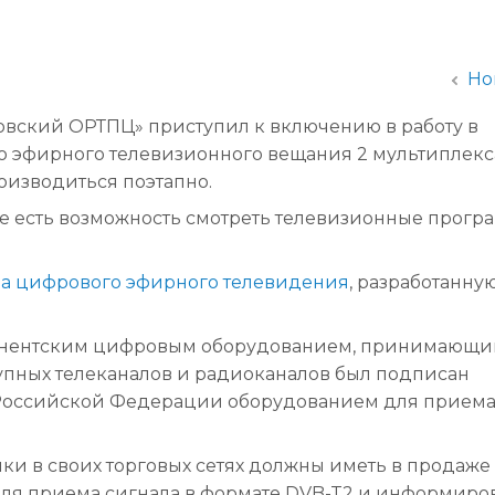
администрации
Но
товский ОРТПЦ» приступил к включению в работу в
о эфирного телевизионного вещания 2 мультиплекс
оизводиться поэтапно.
же есть возможность смотреть телевизионные прог
а цифрового эфирного телевидения
, разработанну
абонентским цифровым оборудованием, принимающ
упных телеканалов и радиоканалов был подписан
Российской Федерации оборудованием для прием
ки в своих торговых сетях должны иметь в продаже
ля приема сигнала в формате DVB-T2 и информиро