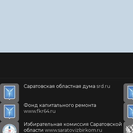
Саратовская областная дума
srd.ru
Фонд капитального ремонта
www.fkr64.ru
Избирательная комиссия Саратовской
области
www.saratov.izbirkom.ru