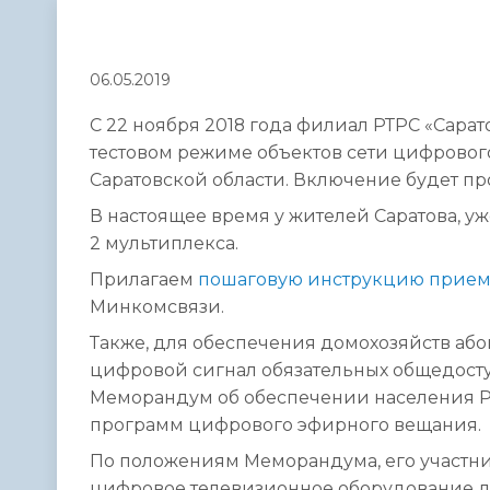
Телефонный справочник
Аппарат 
администрации
06.05.2019
С 22 ноября 2018 года филиал РТРС «Сара
тестовом режиме объектов сети цифровог
Саратовской области. Включение будет пр
В настоящее время у жителей Саратова, у
2 мультиплекса.
Прилагаем
пошаговую инструкцию прием
Минкомсвязи.
Также, для обеспечения домохозяйств 
цифровой сигнал обязательных общедост
Меморандум об обеспечении населения 
программ цифрового эфирного вещания.
По положениям Меморандума, его участни
цифровое телевизионное оборудование д