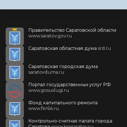
Правительство Саратовской области
www.saratov.gov.ru
Саратовская областная дума
srd.ru
Саратовская городская дума
saratovduma.ru
Портал государственных услуг РФ
www.gosuslugi.ru
Фонд капитального ремонта
www.fkr64.ru
Контрольно-счетная палата города
Саратова
www.kspsaratov.ru