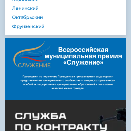
Ленинский
Октябрьский
Фрунзенский