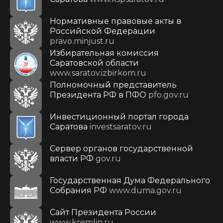
Нормативные правовые акты в
Российской Федерации
pravo.minjust.ru
Избирательная комиссия
Саратовской области
www.saratov.izbirkom.ru
Полномочный представитель
Президента РФ в ПФО
pfo.gov.ru
Инвестиционный портал города
Саратова
investsaratov.ru
Сервер органов государственной
власти РФ
gov.ru
Государственная Дума Федерального
Собрания РФ
www.duma.gov.ru
Cайт Президента России
www.kremlin.ru