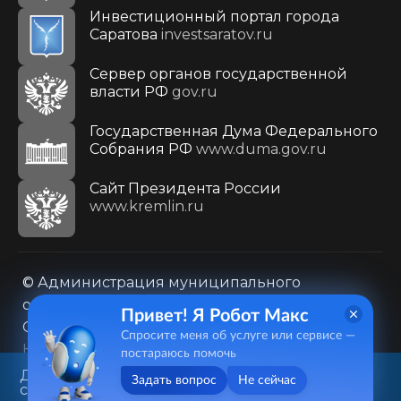
Инвестиционный портал города
Саратова
investsaratov.ru
Сервер органов государственной
власти РФ
gov.ru
Государственная Дума Федерального
Собрания РФ
www.duma.gov.ru
Cайт Президента России
www.kremlin.ru
© Администрация муниципального
образования городского округа «Город
Привет! Я Робот Макс
Саратов»
Спросите меня об услуге или сервисе —
Контакты
Карта сайта
постараюсь помочь
Политика в отношении обработки
Данный веб-сайт использует
Задать вопрос
Не сейчас
cookie-файлы в целях
персональных данных