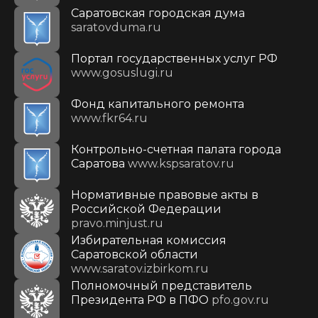
Саратовская городская дума
saratovduma.ru
Портал государственных услуг РФ
www.gosuslugi.ru
Фонд капитального ремонта
www.fkr64.ru
Контрольно-счетная палата города
Саратова
www.kspsaratov.ru
Нормативные правовые акты в
Российской Федерации
pravo.minjust.ru
Избирательная комиссия
Саратовской области
www.saratov.izbirkom.ru
Полномочный представитель
Президента РФ в ПФО
pfo.gov.ru