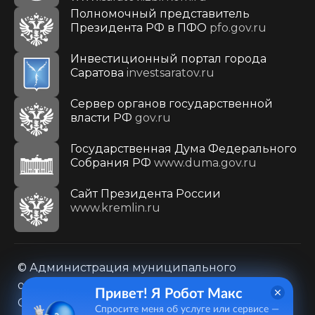
Полномочный представитель
Президента РФ в ПФО
pfo.gov.ru
Инвестиционный портал города
Саратова
investsaratov.ru
Сервер органов государственной
власти РФ
gov.ru
Государственная Дума Федерального
Собрания РФ
www.duma.gov.ru
Cайт Президента России
www.kremlin.ru
© Администрация муниципального
образования городского округа «Город
Привет! Я Робот Макс
Саратов»
Спросите меня об услуге или сервисе —