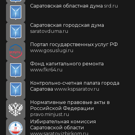
Саратовская областная дума
srd.ru
Саратовская городская дума
saratovduma.ru
Портал государственных услуг РФ
www.gosuslugi.ru
Фонд капитального ремонта
www.fkr64.ru
Контрольно-счетная палата города
Саратова
www.kspsaratov.ru
Нормативные правовые акты в
Российской Федерации
pravo.minjust.ru
Избирательная комиссия
Саратовской области
www.saratov.izbirkom.ru