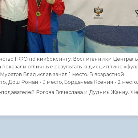
рвенство ПФО по кикбоксингу. Воспитанники Централ
показали отличные результаты в дисциплине «фул
т Муратов Владислав занял 1 место. В возрастной
сто, Дош Роман - 3 место, Бордачева Ксения - 2 место.
подавателей Рогова Вячеслава и Дудник Жанну. Ж