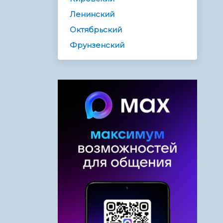
Ленинский
Октябрьский
Фрунзенский