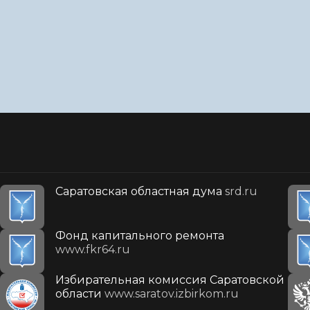
Саратовская областная дума
srd.ru
Фонд капитального ремонта
www.fkr64.ru
Избирательная комиссия Саратовской
области
www.saratov.izbirkom.ru