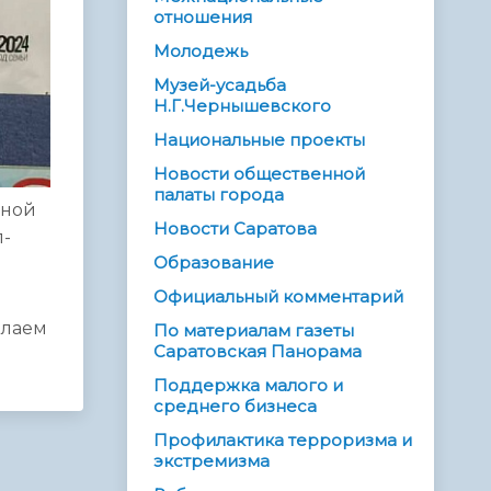
отношения
Молодежь
Музей-усадьба
Н.Г.Чернышевского
Национальные проекты
Новости общественной
палаты города
ьной
Новости Саратова
л-
Образование
Официальный комментарий
елаем
По материалам газеты
Саратовская Панорама
Поддержка малого и
среднего бизнеса
Профилактика терроризма и
экстремизма