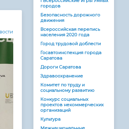
I Всероссийские игры Умных
городов
Безопасность дорожного
движения
Всероссийская перепись
вости
населения 2020 года
Город трудовой доблести
Госавтоинспекция города
Саратова
Дороги Саратова
Здравоохранение
Комитет по труду и
социальному развитию
Конкурс социальных
проектов некоммерческих
организаций
Культура
Межнациональные