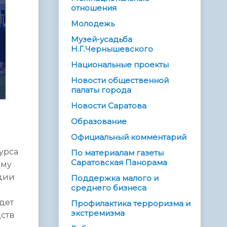
отношения
Молодежь
Музей-усадьба
Н.Г.Чернышевского
Национальные проекты
Новости общественной
палаты города
Новости Саратова
Образование
я
Официальный комментарий
урса
По материалам газеты
Саратовская Панорама
ому
ации
Поддержка малого и
среднего бизнеса
и
дет
Профилактика терроризма и
экстремизма
дств