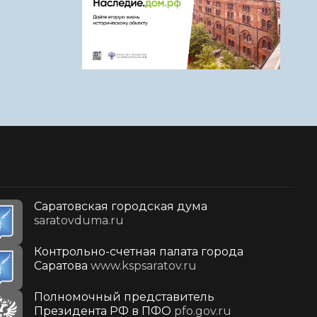
Саратовская городская дума
saratovduma.ru
Контрольно-счетная палата города
Саратова
www.kspsaratov.ru
Полномочный представитель
Президента РФ в ПФО
pfo.gov.ru