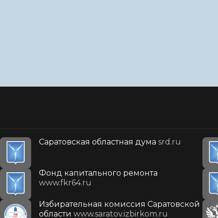
Саратовская областная дума
srd.ru
Фонд капитального ремонта
www.fkr64.ru
Избирательная комиссия Саратовской
области
www.saratov.izbirkom.ru