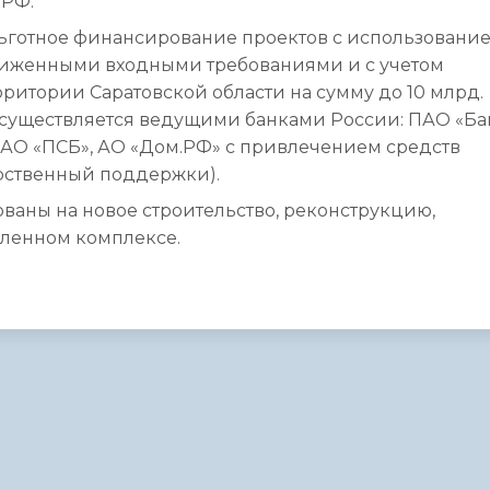
 РФ.
ьготное финансирование проектов с использовани
сниженными входными требованиями и с учетом
итории Саратовской области на сумму до 10 млрд.
осуществляется ведущими банками России: ПАО «Ба
ПАО «ПСБ», АО «Дом.РФ» с привлечением средств
рственный поддержки).
ваны на новое строительство, реконструкцию,
ленном комплексе.