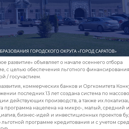
ое развитие» объявляет о начале осеннего отбора
е, с целью обеспечения льготного финансировани
й / госучастием.
развития, коммерческих банков и Оргкомитета Конк
яжении последних 13 лет создана система по массов
ции действующих производств, а также их локализ
а программа нацелена на микро-, малый, средний 
иатив, бизнес-идей и инвестиционных проектов бу
о льготной программе кредитования и с учетом сре