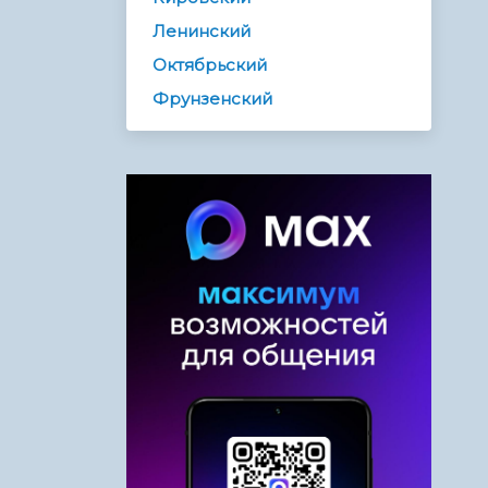
Ленинский
Октябрьский
Фрунзенский