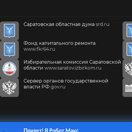
Саратовская областная дума
srd.ru
Фонд капитального ремонта
www.fkr64.ru
Избирательная комиссия Саратовской
области
www.saratov.izbirkom.ru
Сервер органов государственной
власти РФ
gov.ru
Привет! Я Робот Макс
410031, г. Саратов, ул. Первомайская, д. 78