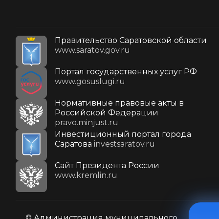
Правительство Саратовской области
www.saratov.gov.ru
Портал государственных услуг РФ
www.gosuslugi.ru
Нормативные правовые акты в
Российской Федерации
pravo.minjust.ru
Инвестиционный портал города
Саратова
investsaratov.ru
Cайт Президента России
www.kremlin.ru
© Администрация муниципального