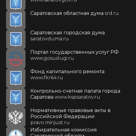
Саратовская областная дума
srd.ru
Саратовская городская дума
saratovduma.ru
Портал государственных услуг РФ
www.gosuslugi.ru
Фонд капитального ремонта
www.fkr64.ru
Контрольно-счетная палата города
Саратова
www.kspsaratov.ru
Нормативные правовые акты в
Российской Федерации
pravo.minjust.ru
Избирательная комиссия
Саратовской области