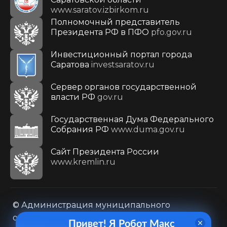
www.saratov.izbirkom.ru
Полномочный представитель
Президента РФ в ПФО
pfo.gov.ru
Инвестиционный портал города
Саратова
investsaratov.ru
Сервер органов государственной
власти РФ
gov.ru
Государственная Дума Федерального
Собрания РФ
www.duma.gov.ru
Cайт Президента России
www.kremlin.ru
© Администрация муниципального
образования городского округа «Город
Привет! Я Робот Макс