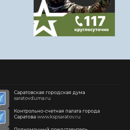
Саратовская городская дума
saratovduma.ru
Контрольно-счетная палата города
Саратова
www.kspsaratov.ru
Полномочный представитель