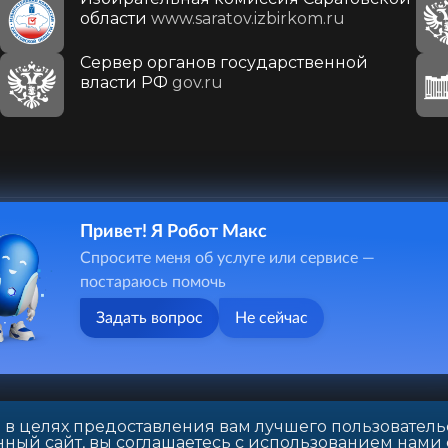
области
www.saratov.izbirkom.ru
Сервер органов государственной
власти РФ
gov.ru
Привет! Я Робот Макс
410031, г. Саратов, ул. Первомайская, д. 78
Спросите меня об услуге или сервисе —
+7(8452)26-02-49
постараюсь помочь
Задать вопрос
Не сейчас
 в целях предоставления вам лучшего пользователь
ный сайт, вы соглашаетесь с использованием нами 