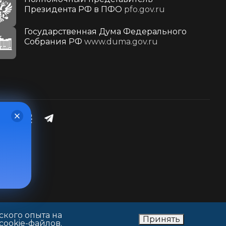
Президента РФ в ПФО
pfo.gov.ru
Государственная Дума Федерального
Собрания РФ
www.duma.gov.ru
ского опыта на
Принять
cookie-файлов.