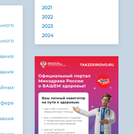
2021
2022
ьного
2023
2024
ного
вания
вания
айных
сфере
вания