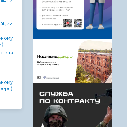
рации
рации
ьному
к)
порта
ьному
фере)