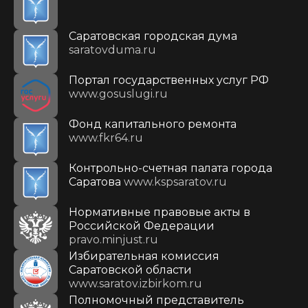
Саратовская городская дума
saratovduma.ru
Портал государственных услуг РФ
www.gosuslugi.ru
Фонд капитального ремонта
www.fkr64.ru
Контрольно-счетная палата города
Саратова
www.kspsaratov.ru
Нормативные правовые акты в
Российской Федерации
pravo.minjust.ru
Избирательная комиссия
Саратовской области
www.saratov.izbirkom.ru
Полномочный представитель