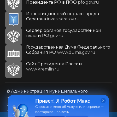
Президента РФ в ПФО
pfo.gov.ru
Инвестиционный портал города
Саратова
investsaratov.ru
Сервер органов государственной
власти РФ
gov.ru
Государственная Дума Федерального
Собрания РФ
www.duma.gov.ru
Cайт Президента России
www.kremlin.ru
© Администрация муниципального
образования городского округа «Город
Привет! Я Робот Макс
Саратов»
Спросите меня об услуге или сервисе —
Контакты
Карта сайта
постараюсь помочь