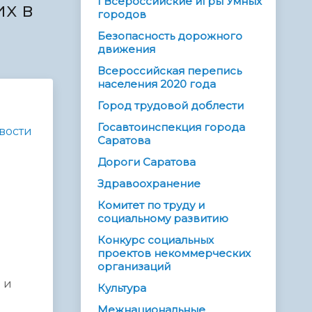
I Всероссийские игры Умных
х в
городов
Безопасность дорожного
движения
Всероссийская перепись
населения 2020 года
Город трудовой доблести
Госавтоинспекция города
вости
Саратова
Дороги Саратова
Здравоохранение
Комитет по труду и
социальному развитию
Конкурс социальных
проектов некоммерческих
организаций
 и
Культура
Межнациональные