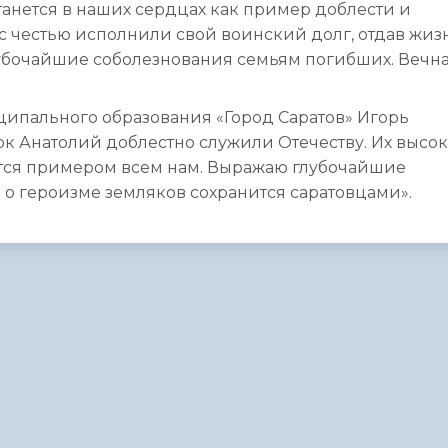
танется в наших сердцах как пример доблести и
с честью исполнили свой воинский долг, отдав жизн
убочайшие соболезнования семьям погибших. Вечн
ципального образования «Город Саратов» Игорь
к Анатолий доблестно служили Отечеству. Их высо
ются примером всем нам. Выражаю глубочайшие
о героизме земляков сохранится саратовцами».