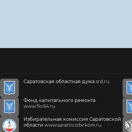
Саратовская областная дума
srd.ru
Фонд капитального ремонта
www.fkr64.ru
Избирательная комиссия Саратовской
области
www.saratov.izbirkom.ru