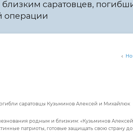
 близким саратовцев, погибши
администрации
й операции
Но
огибли саратовцы Кузьминов Алексей и Михайлюк
лезнования родным и близким: «Кузьминов Алексей
тинные патриоты, готовые защищать свою страну до