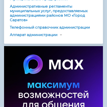
Административные регламенты
муниципальных услуг, предоставляемых
администрациями районов МО «Город
Саратов»
Телефонный справочник администрации
Аппарат администрации