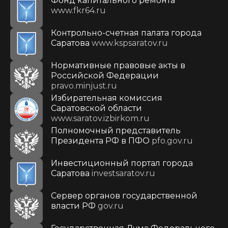
Фонд капитального ремонта
www.fkr64.ru
Контрольно-счетная палата города
Саратова
www.kspsaratov.ru
Нормативные правовые акты в
Российской Федерации
pravo.minjust.ru
Избирательная комиссия
Саратовской области
www.saratov.izbirkom.ru
Полномочный представитель
Президента РФ в ПФО
pfo.gov.ru
Инвестиционный портал города
Саратова
investsaratov.ru
Сервер органов государственной
власти РФ
gov.ru