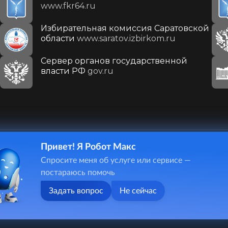
www.fkr64.ru
Избирательная комиссия Саратовской
области
www.saratov.izbirkom.ru
Сервер органов государственной
власти РФ
gov.ru
Привет! Я Робот Макс
410031, г. Саратов, ул. Первомайская, д. 78
Спросите меня об услуге или сервисе —
+7(8452)26-02-49
постараюсь помочь
Задать вопрос
Не сейчас