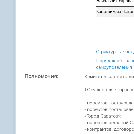
Начальник Управл
Канатникова Ната
Структурные по
Порядок обжалов
самоуправления
Полномочия:
Комитет в соответстви
1.Осуществляет право
- проектов постановле
- проектов постановл
«Город Саратов»;
- проектов решений С
- контрактов, догово