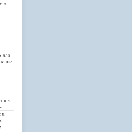
е в
е для
рации
.
ством
».
од
го
и