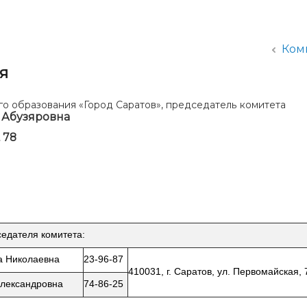
администрации
Ком
я
о образования «Город Саратов», председатель комитета
 Абузяровна
 78
едателя комитета:
а Николаевна
23-96-87
410031, г. Саратов, ул. Первомайская, 
Александровна
74-86-25