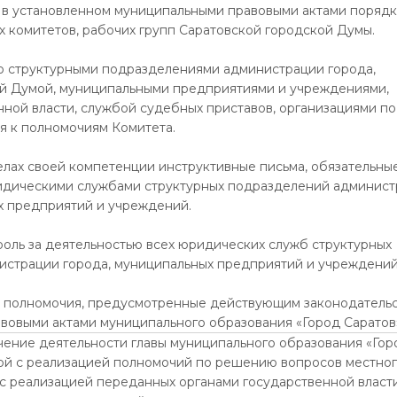
е в установленном муниципальными правовыми актами порядк
х комитетов, рабочих групп Саратовской городской Думы.
со структурными подразделениями администрации города,
й Думой, муниципальными предприятиями и учреждениями,
нной власти, службой судебных приставов, организациями по
я к полномочиям Комитета.
елах своей компетенции инструктивные письма, обязательны
идическими службами структурных подразделений админист
х предприятий и учреждений.
роль за деятельностью всех юридических служб структурных
страции города, муниципальных предприятий и учреждений
е полномочия, предусмотренные действующим законодатель
вовыми актами муниципального образования «Город Саратов
ение деятельности главы муниципального образования «Гор
ной с реализацией полномочий по решению вопросов местно
е с реализацией переданных органами государственной власт