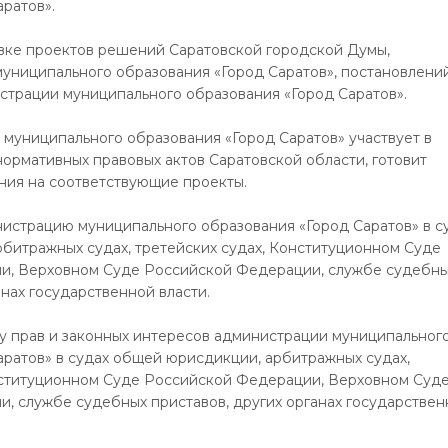
ратов».
товке проектов решений Саратовской городской Думы,
муниципального образования «Город Саратов», постановлени
трации муниципального образования «Город Саратов».
 муниципального образования «Город Саратов» участвует в
нормативных правовых актов Саратовской области, готовит
ия на соответствующие проекты.
нистрацию муниципального образования «Город Саратов» в с
битражных судах, третейских судах, Конституционном Суде
и, Верховном Суде Российской Федерации, службе судебн
анах государственной власти.
ту прав и законных интересов администрации муниципальног
аратов» в судах общей юрисдикции, арбитражных судах,
нституционном Суде Российской Федерации, Верховном Суд
, службе судебных приставов, других органах государствен