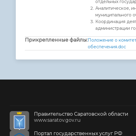
отдельных госуда
Аналитическое, и
муниципального о
Координация деят
администрации го
Прикрепленные файлы:
Положение о комитет
обеспечения.doc
Правительство Саратовской области
www.saratov.gov.ru
Портал государственных услуг РФ