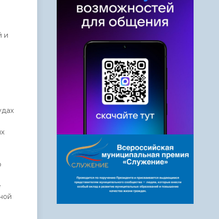
й и
удах
ых
о
е
ной