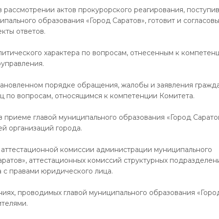
в рассмотрении актов прокурорского реагирования, поступи
пального образования «Город Саратов», готовит и согласов
кты ответов.
алитического характера по вопросам, отнесенным к компетен
оуправления.
становленном порядке обращения, жалобы и заявления гражда
ц по вопросам, относящимся к компетенции Комитета.
 в приеме главой муниципального образования «Город Сарато
ей организаций города.
те аттестационной комиссии администрации муниципального
аратов», аттестационных комиссий структурных подразделен
 с правами юридического лица.
аниях, проводимых главой муниципального образования «Горо
ителями.