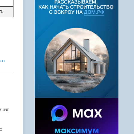
78
го
ания
го