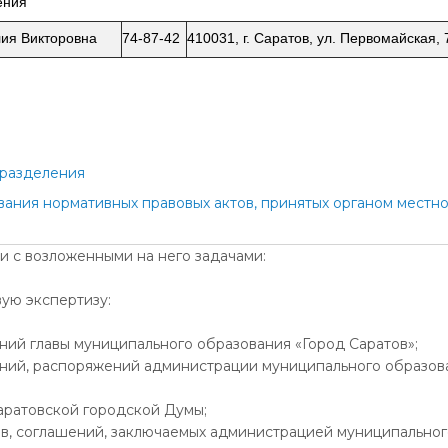
ения
лия Викторовна
74-87-42
410031, г. Саратов, ул. Первомайская, 
дразделения
ания нормативных правовых актов, принятых органом местно
и с возложенными на него задачами:
вую экспертизу:
ний главы муниципального образования «Город Саратов»;
ений, распоряжений администрации муниципального образов
аратовской городской Думы;
ров, соглашений, заключаемых администрацией муниципально