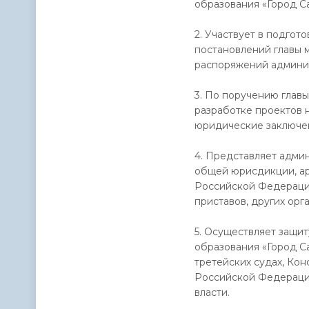
образования «Город Са
2. Участвует в подго
постановлений главы 
распоряжений админис
3. По поручению главы
разработке проектов 
юридические заключен
4. Представляет адми
общей юрисдикции, ар
Российской Федераци
приставов, других орг
5. Осуществляет защи
образования «Город С
третейских судах, Ко
Российской Федерации
власти.