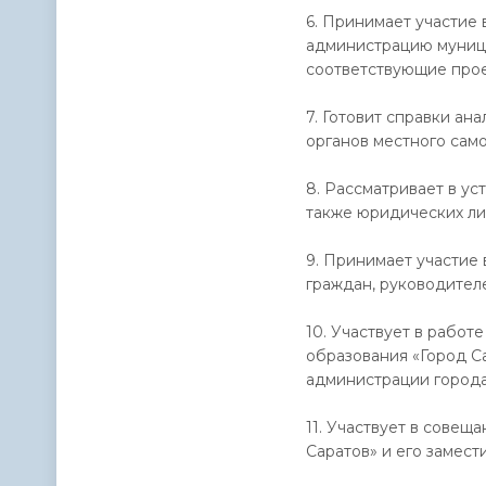
6. Принимает участие 
администрацию муници
соответствующие прое
7. Готовит справки ан
органов местного сам
8. Рассматривает в у
также юридических ли
9. Принимает участие
граждан, руководител
10. Участвует в рабо
образования «Город С
администрации города
11. Участвует в совещ
Саратов» и его замест