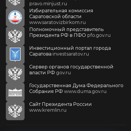
pravo.minjust.ru
Избирательная комиссия
Саратовской области
www.saratov.izbirkom.ru
Полномочный представитель
Президента РФ в ПФО
pfo.gov.ru
Инвестиционный портал города
Саратова
investsaratov.ru
Сервер органов государственной
власти РФ
gov.ru
Государственная Дума Федерального
Собрания РФ
www.duma.gov.ru
Cайт Президента России
www.kremlin.ru