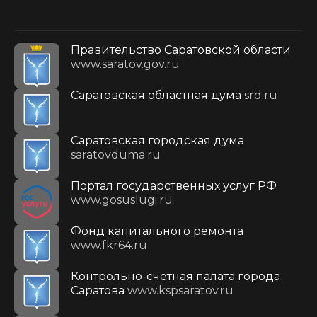
Правительство Саратовской области
www.saratov.gov.ru
Саратовская областная дума
srd.ru
Саратовская городская дума
saratovduma.ru
Портал государственных услуг РФ
www.gosuslugi.ru
Фонд капитального ремонта
www.fkr64.ru
Контрольно-счетная палата города
Саратова
www.kspsaratov.ru