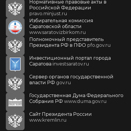
Нормативные правовые акты в
Российской Федерации
pravo.minjust.ru
Избирательная комиссия
Саратовской области
www.saratov.izbirkom.ru
Полномочный представитель
Президента РФ в ПФО
pfo.gov.ru
Инвестиционный портал города
Саратова
investsaratov.ru
Сервер органов государственной
власти РФ
gov.ru
Государственная Дума Федерального
Собрания РФ
www.duma.gov.ru
Cайт Президента России
www.kremlin.ru