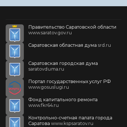
Правительство Саратовской области
www.saratov.gov.ru
Саратовская областная дума
srd.ru
Саратовская городская дума
saratovduma.ru
Портал государственных услуг РФ
www.gosuslugi.ru
Фонд капитального ремонта
www.fkr64.ru
Контрольно-счетная палата города
Саратова
www.kspsaratov.ru