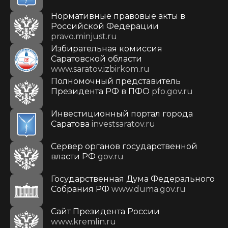
Нормативные правовые акты в
Российской Федерации
pravo.minjust.ru
Избирательная комиссия
Саратовской области
www.saratov.izbirkom.ru
Полномочный представитель
Президента РФ в ПФО
pfo.gov.ru
Инвестиционный портал города
Саратова
investsaratov.ru
Сервер органов государственной
власти РФ
gov.ru
Государственная Дума Федерального
Собрания РФ
www.duma.gov.ru
Cайт Президента России
www.kremlin.ru