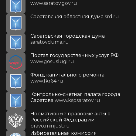
www.saratov.gov.ru
Саратовская областная дума
srd.ru
Саратовская городская дума
saratovduma.ru
Портал государственных услуг РФ
www.gosuslugi.ru
Фонд капитального ремонта
www.fkr64.ru
Контрольно-счетная палата города
Саратова
www.kspsaratov.ru
Нормативные правовые акты в
Российской Федерации
pravo.minjust.ru
Избирательная комиссия