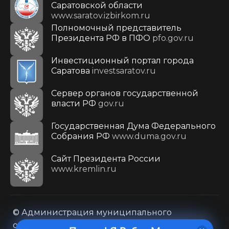
Саратовской области
www.saratov.izbirkom.ru
Полномочный представитель
Президента РФ в ПФО
pfo.gov.ru
Инвестиционный портал города
Саратова
investsaratov.ru
Сервер органов государственной
власти РФ
gov.ru
Государственная Дума Федерального
Собрания РФ
www.duma.gov.ru
Cайт Президента России
www.kremlin.ru
© Администрация муниципального
образования городского округа «Город