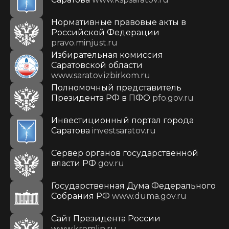
Нормативные правовые акты в
Российской Федерации
pravo.minjust.ru
Избирательная комиссия
Саратовской области
www.saratov.izbirkom.ru
Полномочный представитель
Президента РФ в ПФО
pfo.gov.ru
Инвестиционный портал города
Саратова
investsaratov.ru
Сервер органов государственной
власти РФ
gov.ru
Государственная Дума Федерального
Собрания РФ
www.duma.gov.ru
Cайт Президента России
www.kremlin.ru