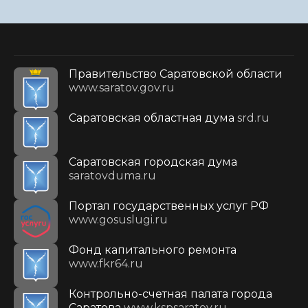
Правительство Саратовской области
www.saratov.gov.ru
Саратовская областная дума
srd.ru
Саратовская городская дума
saratovduma.ru
Портал государственных услуг РФ
www.gosuslugi.ru
Фонд капитального ремонта
www.fkr64.ru
Контрольно-счетная палата города
Саратова
www.kspsaratov.ru