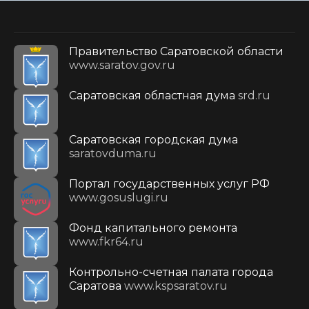
Правительство Саратовской области
www.saratov.gov.ru
Саратовская областная дума
srd.ru
Саратовская городская дума
saratovduma.ru
Портал государственных услуг РФ
www.gosuslugi.ru
Фонд капитального ремонта
www.fkr64.ru
Контрольно-счетная палата города
Саратова
www.kspsaratov.ru