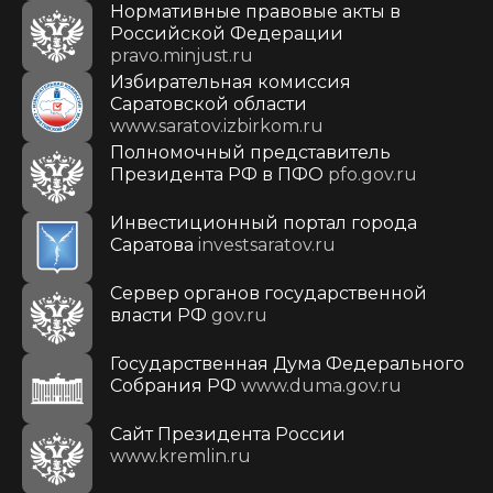
Нормативные правовые акты в
Российской Федерации
pravo.minjust.ru
Избирательная комиссия
Саратовской области
www.saratov.izbirkom.ru
Полномочный представитель
Президента РФ в ПФО
pfo.gov.ru
Инвестиционный портал города
Саратова
investsaratov.ru
Сервер органов государственной
власти РФ
gov.ru
Государственная Дума Федерального
Собрания РФ
www.duma.gov.ru
Cайт Президента России
www.kremlin.ru