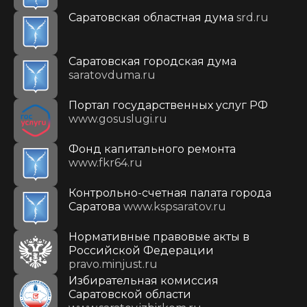
Саратовская областная дума
srd.ru
Саратовская городская дума
saratovduma.ru
Портал государственных услуг РФ
www.gosuslugi.ru
Фонд капитального ремонта
www.fkr64.ru
Контрольно-счетная палата города
Саратова
www.kspsaratov.ru
Нормативные правовые акты в
Российской Федерации
pravo.minjust.ru
Избирательная комиссия
Саратовской области