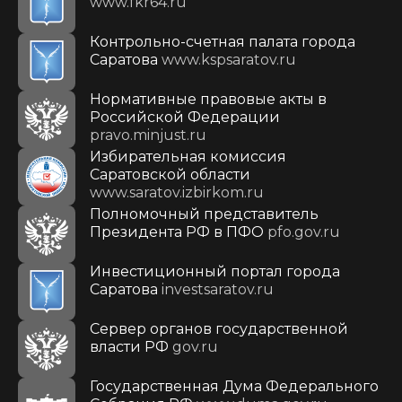
www.fkr64.ru
Контрольно-счетная палата города
Саратова
www.kspsaratov.ru
Нормативные правовые акты в
Российской Федерации
pravo.minjust.ru
Избирательная комиссия
Саратовской области
www.saratov.izbirkom.ru
Полномочный представитель
Президента РФ в ПФО
pfo.gov.ru
Инвестиционный портал города
Саратова
investsaratov.ru
Сервер органов государственной
власти РФ
gov.ru
Государственная Дума Федерального