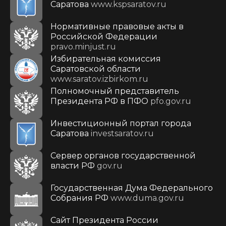
Саратова
www.kspsaratov.ru
Нормативные правовые акты в
Российской Федерации
pravo.minjust.ru
Избирательная комиссия
Саратовской области
www.saratov.izbirkom.ru
Полномочный представитель
Президента РФ в ПФО
pfo.gov.ru
Инвестиционный портал города
Саратова
investsaratov.ru
Сервер органов государственной
власти РФ
gov.ru
Государственная Дума Федерального
Собрания РФ
www.duma.gov.ru
Cайт Президента России