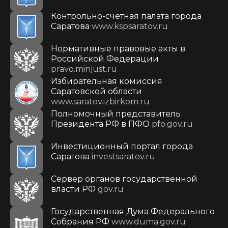
Контрольно-счетная палата города
Саратова
www.kspsaratov.ru
Нормативные правовые акты в
Российской Федерации
pravo.minjust.ru
Избирательная комиссия
Саратовской области
www.saratov.izbirkom.ru
Полномочный представитель
Президента РФ в ПФО
pfo.gov.ru
Инвестиционный портал города
Саратова
investsaratov.ru
Сервер органов государственной
власти РФ
gov.ru
Государственная Дума Федерального
Собрания РФ
www.duma.gov.ru