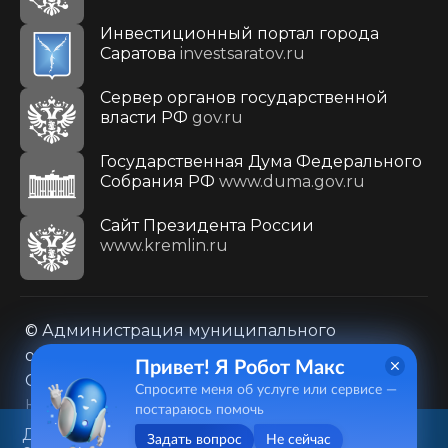
Инвестиционный портал города
Саратова
investsaratov.ru
Сервер органов государственной
власти РФ
gov.ru
Государственная Дума Федерального
Собрания РФ
www.duma.gov.ru
Cайт Президента России
www.kremlin.ru
© Администрация муниципального
образования городского округа «Город
Привет! Я Робот Макс
Саратов»
Спросите меня об услуге или сервисе —
Контакты
Карта сайта
постараюсь помочь
Политика в отношении обработки
Данный веб-сайт использует
Задать вопрос
Не сейчас