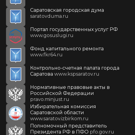
Саратовская городская дума
saratovduma.ru
Портал государственных услуг РФ
www.gosuslugi.ru
Фонд капитального ремонта
www.fkr64.ru
Контрольно-счетная палата города
Саратова
www.kspsaratov.ru
Нормативные правовые акты в
Российской Федерации
pravo.minjust.ru
Избирательная комиссия
Саратовской области
www.saratov.izbirkom.ru
Полномочный представитель
Президента РФ в ПФО
pfo.gov.ru