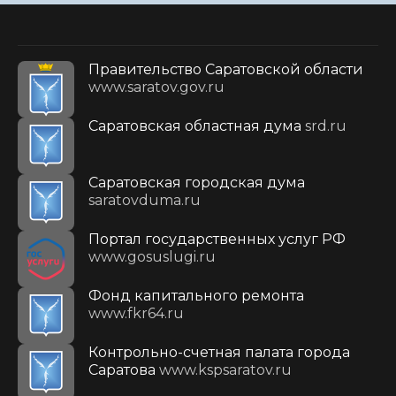
Правительство Саратовской области
www.saratov.gov.ru
Саратовская областная дума
srd.ru
Саратовская городская дума
saratovduma.ru
Портал государственных услуг РФ
www.gosuslugi.ru
Фонд капитального ремонта
www.fkr64.ru
Контрольно-счетная палата города
Саратова
www.kspsaratov.ru