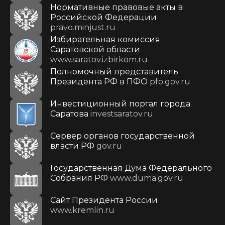
Нормативные правовые акты в
Российской Федерации
pravo.minjust.ru
Избирательная комиссия
Саратовской области
www.saratov.izbirkom.ru
Полномочный представитель
Президента РФ в ПФО
pfo.gov.ru
Инвестиционный портал города
Саратова
investsaratov.ru
Сервер органов государственной
власти РФ
gov.ru
Государственная Дума Федерального
Собрания РФ
www.duma.gov.ru
Cайт Президента России
www.kremlin.ru