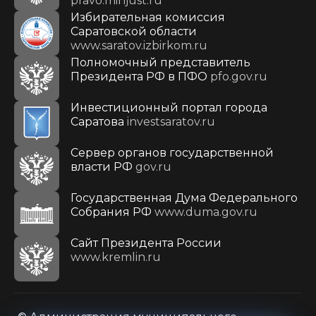
pravo.minjust.ru
Избирательная комиссия
Саратовской области
www.saratov.izbirkom.ru
Полномочный представитель
Президента РФ в ПФО
pfo.gov.ru
Инвестиционный портал города
Саратова
investsaratov.ru
Сервер органов государственной
власти РФ
gov.ru
Государственная Дума Федерального
Собрания РФ
www.duma.gov.ru
Cайт Президента России
www.kremlin.ru