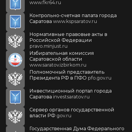
www.fkr64.ru
Контрольно-счетная палата города
Саратова
www.kspsaratov.ru
Нормативные правовые акты в
Российской Федерации
pravo.minjust.ru
Избирательная комиссия
Саратовской области
www.saratov.izbirkom.ru
Полномочный представитель
Президента РФ в ПФО
pfo.gov.ru
Инвестиционный портал города
Саратова
investsaratov.ru
Сервер органов государственной
власти РФ
gov.ru
Государственная Дума Федерального