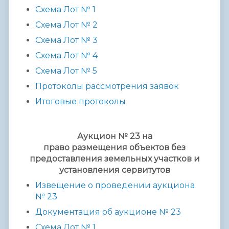
Схема Лот № 1
Схема Лот №
2
Схема Лот №
3
Схема Лот №
4
Схема Лот №
5
Протоколы рассмотрения заявок
Итоговые протоколы
Аукцион № 23 на
право размещения объектов без
предоставления земельных участков и
установления сервитутов
Извещение о проведении аукциона
№ 2
3
Документация об аукционе № 2
3
Схема Лот № 1