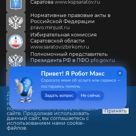
Саратова
www.kspsaratov.ru
Нормативные правовые акты в
Российской Федерации
pravo.minjust.ru
Избирательная комиссия
Саратовской области
www.saratov.izbirkom.ru
Полномочный представитель
Президента РФ в ПФО
pfo.gov.ru
Инвестиционный портал города
Привет! Я Робот Макс
Саратова
investsaratov.ru
Спросите меня об услуге или сервисе —
постараюсь помочь
Сервер органов государственной
Данный веб-сайт использует
Задать вопрос
Не сейчас
cookie-файлы в целях
власти РФ
gov.ru
предоставления вам лучшего
пользовательского опыта на нашем
Принять
Государственная Дума Федерального
сайте. Продолжая использовать
данный сайт, вы соглашаетесь с
Собрания РФ
www.duma.gov.ru
использованием нами cookie-
файлов.
Cайт Президента России