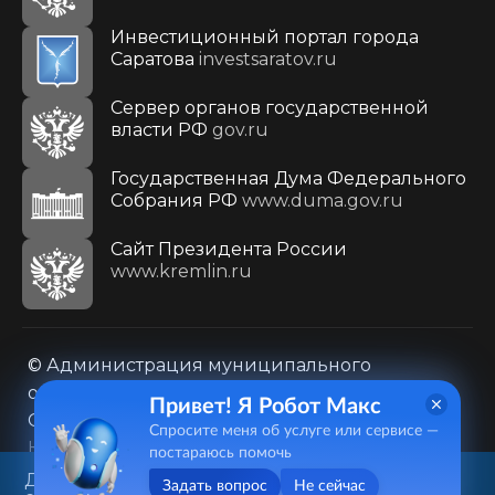
Инвестиционный портал города
Саратова
investsaratov.ru
Сервер органов государственной
власти РФ
gov.ru
Государственная Дума Федерального
Собрания РФ
www.duma.gov.ru
Cайт Президента России
www.kremlin.ru
© Администрация муниципального
образования городского округа «Город
Привет! Я Робот Макс
Саратов»
Спросите меня об услуге или сервисе —
Контакты
Карта сайта
постараюсь помочь
Политика в отношении обработки
Данный веб-сайт использует
Задать вопрос
Не сейчас