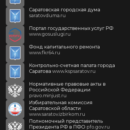
Саратовская городская дума
saratovduma.ru
Портал государственных услуг РФ
www.gosuslugi.ru
Фонд капитального ремонта
www.fkr64.ru
Контрольно-счетная палата города
Саратова
www.kspsaratov.ru
Нормативные правовые акты в
Российской Федерации
pravo.minjust.ru
Избирательная комиссия
Саратовской области
www.saratov.izbirkom.ru
Полномочный представитель
Президента РФ в ПФО
pfo.gov.ru