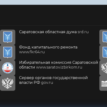
Саратовская областная дума
srd.ru
Фонд капитального ремонта
www.fkr64.ru
Избирательная комиссия Саратовской
области
www.saratov.izbirkom.ru
Сервер органов государственной
власти РФ
gov.ru