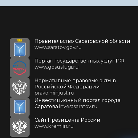
Правительство Саратовской области
www.saratov.gov.ru
Портал государственных услуг РФ
www.gosuslugi.ru
Нормативные правовые акты в
Российской Федерации
pravo.minjust.ru
Инвестиционный портал города
Саратова
investsaratov.ru
Cайт Президента России
www.kremlin.ru