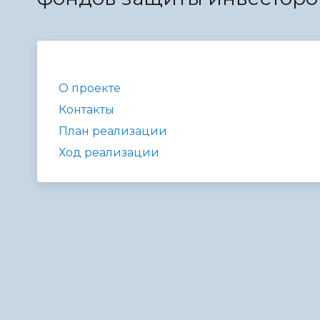
Телефонный справочник
Аппарат 
администрации
О проекте
Контакты
План реализации
Ход реализации