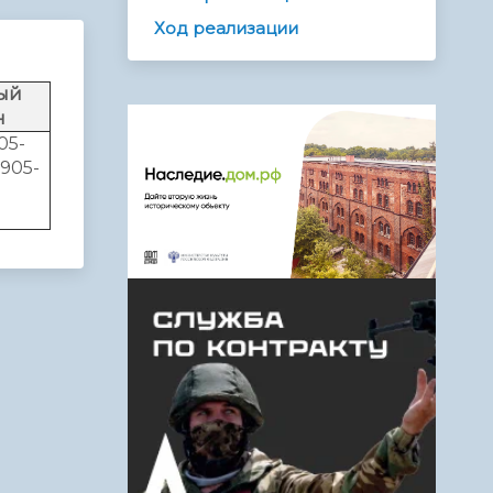
Ход реализации
ый
н
05-
-905-