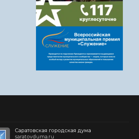
Саратовская городская дума
saratovduma.ru