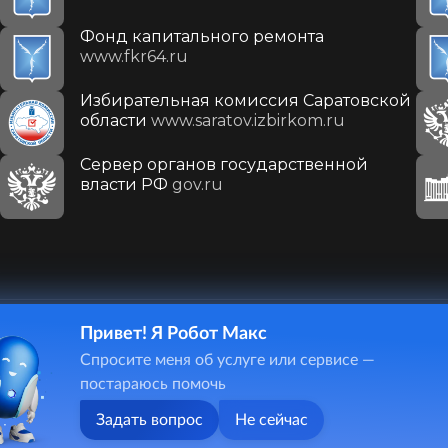
Фонд капитального ремонта
www.fkr64.ru
Избирательная комиссия Саратовской
области
www.saratov.izbirkom.ru
Сервер органов государственной
власти РФ
gov.ru
Привет! Я Робот Макс
410031, г. Саратов, ул. Первомайская, д. 78
Спросите меня об услуге или сервисе —
+7(8452)26-02-49
постараюсь помочь
Задать вопрос
Не сейчас