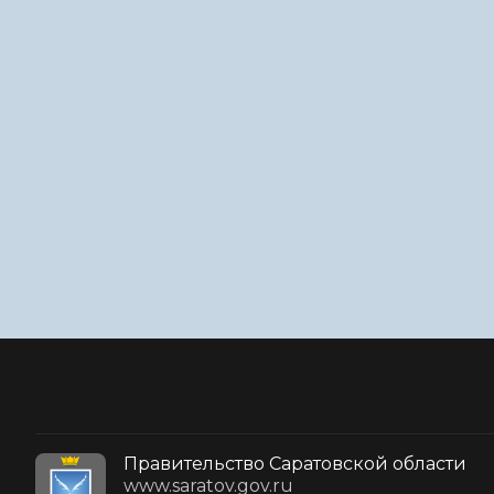
Правительство Саратовской области
www.saratov.gov.ru