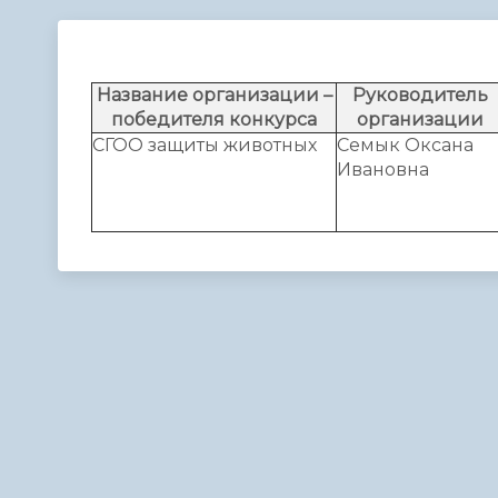
Телефонный справочник
Аппарат 
администрации
Название организации –
Руководитель
победителя конкурса
организации
СГОО защиты животных
Семык Оксана
Ивановна