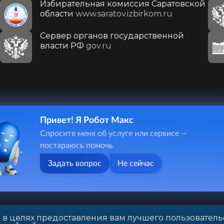
Избирательная комиссия Саратовской
области
www.saratov.izbirkom.ru
Сервер органов государственной
власти РФ
gov.ru
Привет! Я Робот Макс
410031, г. Саратов, ул. Первомайская, д. 78
Спросите меня об услуге или сервисе —
+7(8452)26-02-49
постараюсь помочь
Задать вопрос
Не сейчас
 в целях предоставления вам лучшего пользователь