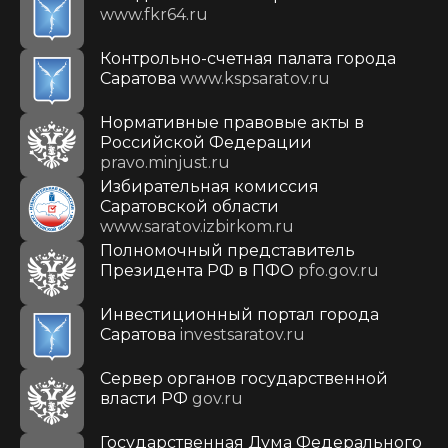
www.fkr64.ru
Контрольно-счетная палата города
Саратова
www.kspsaratov.ru
Нормативные правовые акты в
Российской Федерации
pravo.minjust.ru
Избирательная комиссия
Саратовской области
www.saratov.izbirkom.ru
Полномочный представитель
Президента РФ в ПФО
pfo.gov.ru
Инвестиционный портал города
Саратова
investsaratov.ru
Сервер органов государственной
власти РФ
gov.ru
Государственная Дума Федерального