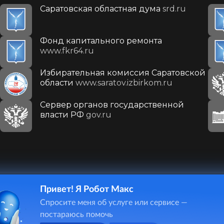
Саратовская областная дума
srd.ru
Фонд капитального ремонта
www.fkr64.ru
Избирательная комиссия Саратовской
области
www.saratov.izbirkom.ru
Сервер органов государственной
власти РФ
gov.ru
Привет! Я Робот Макс
410031, г. Саратов, ул. Первомайская, д. 78
Спросите меня об услуге или сервисе —
+7(8452)26-02-49
постараюсь помочь