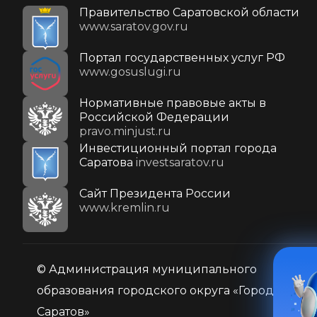
Правительство Саратовской области
www.saratov.gov.ru
Портал государственных услуг РФ
www.gosuslugi.ru
Нормативные правовые акты в
Российской Федерации
pravo.minjust.ru
Инвестиционный портал города
Саратова
investsaratov.ru
Cайт Президента России
www.kremlin.ru
© Администрация муниципального
образования городского округа «Город
Саратов»