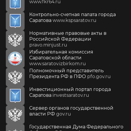
www.fkr64.ru
Контрольно-счетная палата города
Саратова
www.kspsaratov.ru
Нормативные правовые акты в
Российской Федерации
pravo.minjust.ru
Избирательная комиссия
Саратовской области
www.saratov.izbirkom.ru
Полномочный представитель
Президента РФ в ПФО
pfo.gov.ru
Инвестиционный портал города
Саратова
investsaratov.ru
Сервер органов государственной
власти РФ
gov.ru
Государственная Дума Федерального