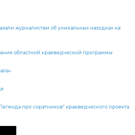
администрации
азали журналистам об уникальных находках на
вания областной краеведческой программы
ала»
ще
егенда про соратников" краеведческого проекта