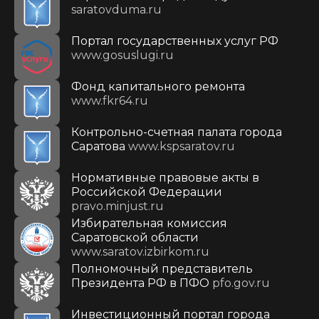
saratovduma.ru
Портал государственных услуг РФ
www.gosuslugi.ru
Фонд капитального ремонта
www.fkr64.ru
Контрольно-счетная палата города
Саратова
www.kspsaratov.ru
Нормативные правовые акты в
Российской Федерации
pravo.minjust.ru
Избирательная комиссия
Саратовской области
www.saratov.izbirkom.ru
Полномочный представитель
Президента РФ в ПФО
pfo.gov.ru
Инвестиционный портал города