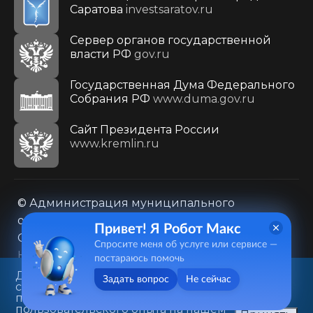
Саратова
investsaratov.ru
Сервер органов государственной
власти РФ
gov.ru
Государственная Дума Федерального
Собрания РФ
www.duma.gov.ru
Cайт Президента России
www.kremlin.ru
© Администрация муниципального
образования городского округа «Город
Привет! Я Робот Макс
Саратов»
Спросите меня об услуге или сервисе —
Контакты
Карта сайта
постараюсь помочь
Политика в отношении обработки
Данный веб-сайт использует
Задать вопрос
Не сейчас
cookie-файлы в целях
персональных данных
предоставления вам лучшего
410031, г. Саратов, ул. Первомайская, д. 78
пользовательского опыта на нашем