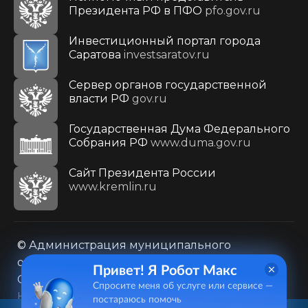
Президента РФ в ПФО
pfo.gov.ru
Инвестиционный портал города
Саратова
investsaratov.ru
Сервер органов государственной
власти РФ
gov.ru
Государственная Дума Федерального
Собрания РФ
www.duma.gov.ru
Cайт Президента России
www.kremlin.ru
© Администрация муниципального
образования городского округа «Город
Привет! Я Робот Макс
Саратов»
Спросите меня об услуге или сервисе —
Контакты
Карта сайта
постараюсь помочь