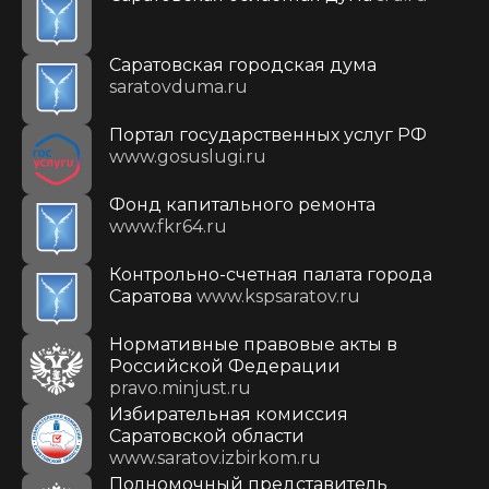
Саратовская городская дума
saratovduma.ru
Портал государственных услуг РФ
www.gosuslugi.ru
Фонд капитального ремонта
www.fkr64.ru
Контрольно-счетная палата города
Саратова
www.kspsaratov.ru
Нормативные правовые акты в
Российской Федерации
pravo.minjust.ru
Избирательная комиссия
Саратовской области
www.saratov.izbirkom.ru
Полномочный представитель