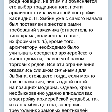
рода новаций, не этим ли объясняется
его выбор традиционного, почти
архаичного типа культовой постройки.
Как видно, П. Зыбин уже с самого начала
был поставлен в жесткие рамки
требований заказчика (относительно
типа храма, количества главок,
их формы и т. п.), кроме того,
архитектору необходимо было
учитывать соседство архиерейского
жилого дома и, главным образом,
торговых рядов. Все эти ограничения
оказались слишком сильными для
Зыбина, стоявшего тогда, если можно
так выразиться, лишь одной ногой
на позициях модерна.
Однако, храм
необыкновенно удачно вписался как
в застройку архиерейской усадьбы, так
и в ансамбль центра, завершив
треугольник храмовых вертикалей