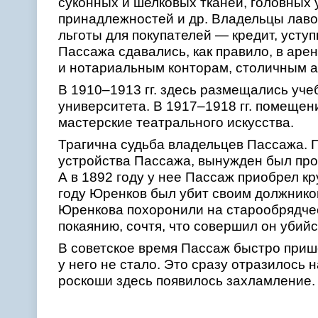
суконных и шелковых тканей, головных у
принадлежностей и др. Владельцы лаво
льготы для покупателей — кредит, уступ
Пассажа сдавались, как правило, в ар
и нотариальным конторам, столичным а
В 1910–1913 гг. здесь размещались уч
университета. В 1917–1918 гг. помеще
мастерские театрального искусства.
Трагична судьба владельцев Пассажа. Пе
устройства Пассажа, вынужден был прод
А в 1892 году у нее Пассаж приобрел к
году Юренков был убит своим должнико
Юренкова похоронили на старообрядчес
покаянию, сочтя, что совершил он убий
В советское время Пассаж быстро приш
у него не стало. Это сразу отразилось
роскоши здесь появилось захламление.