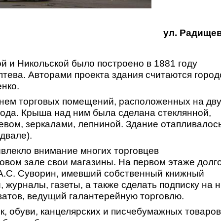
ул. Радищев
й и Никольской было построено в 1881 году
аптева. Авторами проекта здания считаются город
енко.
 нем торговых помещений, расположенных на дв
хода. Крыша над ним была сделана стеклянной,
вом, зеркалами, лепниной. Здание отапливалос
одвале).
ивлекло внимание многих торговцев
овом зале свои магазины. На первом этаже долг
А.С. Суворин, имевший собственный книжный
, журналы, газеты, а также сделать подписку на н
ватов, ведущий галантерейную торговлю.
, обуви, канцелярских и писчебумажных товаров