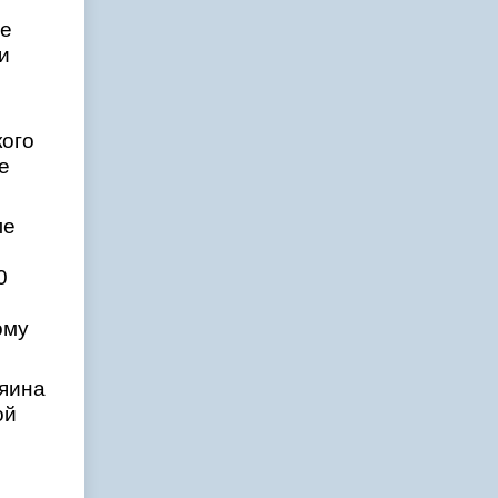
ые
и
кого
е
ле
0
ому
зяина
ой