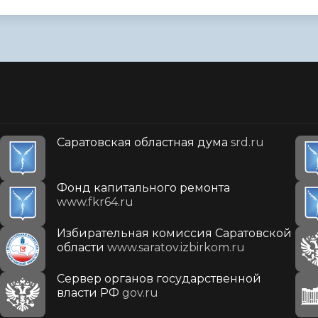
Саратовская областная дума
srd.ru
Фонд капитального ремонта
www.fkr64.ru
Избирательная комиссия Саратовской
области
www.saratov.izbirkom.ru
Сервер органов государственной
власти РФ
gov.ru