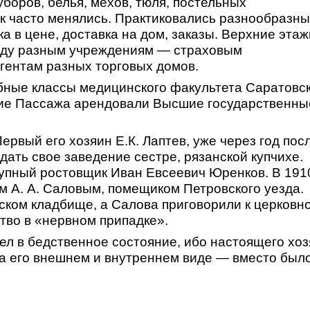
боров, белья, мехов, тюля, постельных
к часто менялись. Практиковались разнообразн
ка в цене, доставка на дом, заказы. Верхние этаж
енду разным учреждениям — страховым
гентам разных торговых домов.
ебные классы медицинского факультета Саратовс
ние Пассажа арендовали Высшие государственны
рвый его хозяин Е.К. Лаптев, уже через год пос
ать свое заведение сестре, рязанской купчихе.
рупный ростовщик Иван Евсеевич Юренков. В 191
м А. А. Саловым, помещиком Петровского уезда.
ком кладбище, а Салова приговорили к церковн
ство в «нервном припадке».
ел в бедственное состояние, ибо настоящего хо
 на его внешнем и внутреннем виде — вместо был