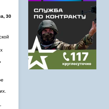
а, 30
ской
ух
ь
ое
их.
,