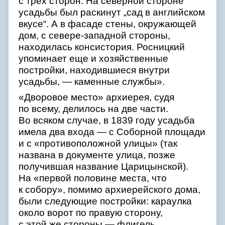
с трех сторон. На северной стороне
усадьбы был раскинут „сад в английском
вкусе“. А в фасаде стены, окружающей
дом, с севере-западной стороны,
находилась консистория. Росницкий
упоминает еще и хозяйственные
постройки, находившиеся внутри
усадьбы, — каменные службы».
«Дворовое место» архиерея, судя
по всему, делилось на две части.
Во всяком случае, в 1839 году усадьба
имела два входа — с Соборной площади
и с «противоположной улицы» (так
названа в документе улица, позже
получившая название Царицынской).
На «первой половине места, что
к собору», помимо архиерейского дома,
были следующие постройки: караулка
около ворот по правую сторону,
с этой же стороны — флигель