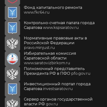
Фонд капитального ремонта
www.fkr64.ru
Контрольно-счетная палата города
Саратова
www.kspsaratov.ru
Нормативные правовые акты в
Российской Федерации
pravo.minjust.ru
Избирательная комиссия
Саратовской области
www.saratov.izbirkom.ru
Полномочный представитель
Президента РФ в ПФО
pfo.gov.ru
Инвестиционный портал города
Саратова
investsaratov.ru
Сервер органов государственной
власти РФ
gov.ru