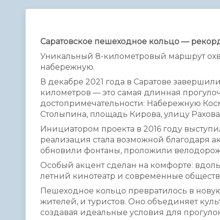
Телефонный справочник
Аппарат 
администрации
Саратовское пешеходное кольцо — рекорд
Уникальный 8-километровый маршрут охв
набережную.
В декабре 2021 года в Саратове заверши
километров — это самая длинная прогулоч
достопримечательности: Набережную Косм
Столыпина, площадь Кирова, улицу Рахова
Инициатором проекта в 2016 году выступи
реализация стала возможной благодаря ак
обновили фонтаны, проложили велодорож
Особый акцент сделан на комфорте: вдол
летний кинотеатр и современные общест
Пешеходное кольцо превратилось в новую
жителей, и туристов. Оно объединяет кул
создавая идеальные условия для прогулок