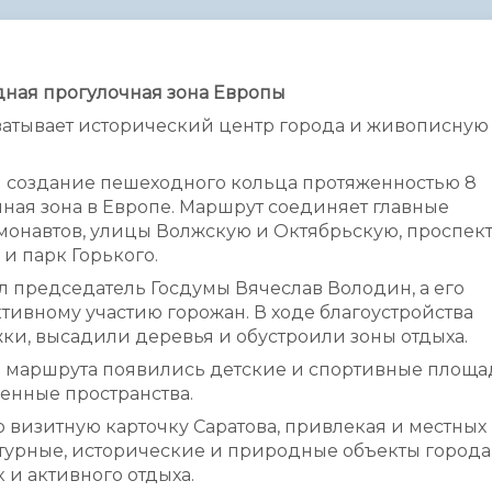
администрации
ная прогулочная зона Европы
атывает исторический центр города и живописную
ли создание пешеходного кольца протяженностью 8
ная зона в Европе. Маршрут соединяет главные
онавтов, улицы Волжскую и Октябрьскую, проспек
 и парк Горького.
л председатель Госдумы Вячеслав Володин, а его
тивному участию горожан. В ходе благоустройства
ки, высадили деревья и обустроили зоны отдыха.
ь маршрута появились детские и спортивные площа
венные пространства.
 визитную карточку Саратова, привлекая и местных
ьтурные, исторические и природные объекты города
 и активного отдыха.