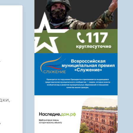
т
дки,
,