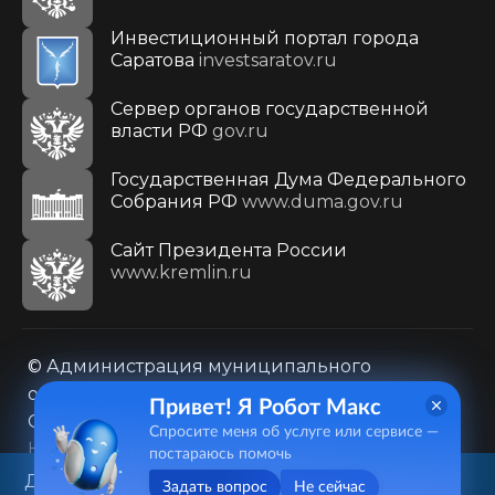
Инвестиционный портал города
Саратова
investsaratov.ru
Сервер органов государственной
власти РФ
gov.ru
Государственная Дума Федерального
Собрания РФ
www.duma.gov.ru
Cайт Президента России
www.kremlin.ru
© Администрация муниципального
образования городского округа «Город
Привет! Я Робот Макс
Саратов»
Спросите меня об услуге или сервисе —
Контакты
Карта сайта
постараюсь помочь
Политика в отношении обработки
Данный веб-сайт использует
Задать вопрос
Не сейчас