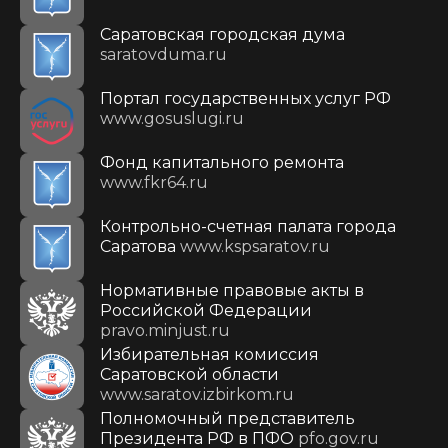
Саратовская городская дума
saratovduma.ru
Портал государственных услуг РФ
www.gosuslugi.ru
Фонд капитального ремонта
www.fkr64.ru
Контрольно-счетная палата города
Саратова
www.kspsaratov.ru
Нормативные правовые акты в
Российской Федерации
pravo.minjust.ru
Избирательная комиссия
Саратовской области
www.saratov.izbirkom.ru
Полномочный представитель
Президента РФ в ПФО
pfo.gov.ru