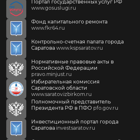
Портал государственных услуг РФ
www.gosuslugi.ru
Фонд капитального ремонта
www.fkr64.ru
Контрольно-счетная палата города
Саратова
www.kspsaratov.ru
Нормативные правовые акты в
Российской Федерации
pravo.minjust.ru
Избирательная комиссия
Саратовской области
www.saratov.izbirkom.ru
Полномочный представитель
Президента РФ в ПФО
pfo.gov.ru
Инвестиционный портал города
Саратова
investsaratov.ru