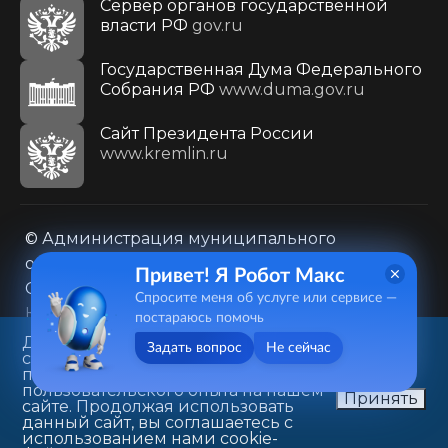
Сервер органов государственной
власти РФ
gov.ru
Государственная Дума Федерального
Собрания РФ
www.duma.gov.ru
Cайт Президента России
www.kremlin.ru
© Администрация муниципального
образования городского округа «Город
Привет! Я Робот Макс
Саратов»
Спросите меня об услуге или сервисе —
Контакты
Карта сайта
постараюсь помочь
Политика в отношении обработки
Данный веб-сайт использует
Задать вопрос
Не сейчас
cookie-файлы в целях
персональных данных
предоставления вам лучшего
410031, г. Саратов, ул. Первомайская, д. 78
пользовательского опыта на нашем
Принять
сайте. Продолжая использовать
+7(8452)26-02-49
данный сайт, вы соглашаетесь с
использованием нами cookie-