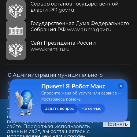
Сервер органов государственной
власти РФ
gov.ru
Государственная Дума Федерального
Собрания РФ
www.duma.gov.ru
Cайт Президента России
www.kremlin.ru
© Администрация муниципального
образования городского округа «Город
Привет! Я Робот Макс
Саратов»
Спросите меня об услуге или сервисе —
Контакты
Карта сайта
постараюсь помочь
Политика в отношении обработки
Данный веб-сайт использует
Задать вопрос
Не сейчас
cookie-файлы в целях
персональных данных
предоставления вам лучшего
410031, г. Саратов, ул. Первомайская, д. 78
пользовательского опыта на нашем
Принять
сайте. Продолжая использовать
+7(8452)26-02-49
данный сайт, вы соглашаетесь с
использованием нами cookie-