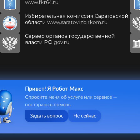
www.fkr64.ru
Избирательная комиссия Саратовской
области
www.saratov.izbirkom.ru
Сервер органов государственной
власти РФ
gov.ru
Привет! Я Робот Макс
410031, г. Саратов, ул. Первомайская, д. 78
Спросите меня об услуге или сервисе —
+7(8452)26-02-49
постараюсь помочь
Задать вопрос
Не сейчас