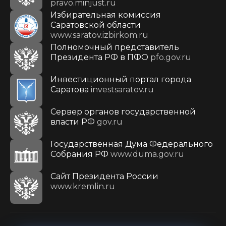
pravo.minjust.ru
Избирательная комиссия
Саратовской области
www.saratov.izbirkom.ru
Полномочный представитель
Президента РФ в ПФО
pfo.gov.ru
Инвестиционный портал города
Саратова
investsaratov.ru
Сервер органов государственной
власти РФ
gov.ru
Государственная Дума Федерального
Собрания РФ
www.duma.gov.ru
Cайт Президента России
www.kremlin.ru