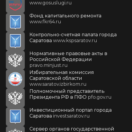
www.gosuslugi.ru
Фонд капитального ремонта
www.fkr64.ru
Контрольно-счетная палата города
Саратова
www.kspsaratov.ru
Нормативные правовые акты в
Российской Федерации
pravo.minjust.ru
Избирательная комиссия
Саратовской области
www.saratov.izbirkom.ru
Полномочный представитель
Президента РФ в ПФО
pfo.gov.ru
Инвестиционный портал города
Саратова
investsaratov.ru
Сервер органов государственной