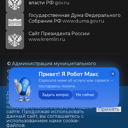
власти РФ
gov.ru
Государственная Дума Федерального
Собрания РФ
www.duma.gov.ru
Cайт Президента России
www.kremlin.ru
© Администрация муниципального
образования городского округа «Город
Привет! Я Робот Макс
Саратов»
Спросите меня об услуге или сервисе —
Контакты
Карта сайта
постараюсь помочь
Политика в отношении обработки
Данный веб-сайт использует
Задать вопрос
Не сейчас
cookie-файлы в целях
персональных данных
предоставления вам лучшего
410031, г. Саратов, ул. Первомайская, д. 78
пользовательского опыта на нашем
Принять
сайте. Продолжая использовать
+7(8452)26-02-49
данный сайт, вы соглашаетесь с
использованием нами cookie-
файлов.