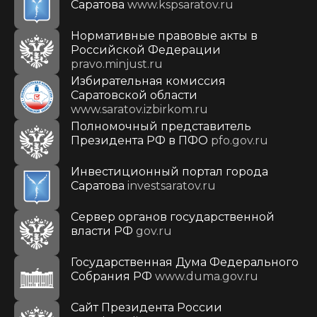
Саратова
www.kspsaratov.ru
Нормативные правовые акты в
Российской Федерации
pravo.minjust.ru
Избирательная комиссия
Саратовской области
www.saratov.izbirkom.ru
Полномочный представитель
Президента РФ в ПФО
pfo.gov.ru
Инвестиционный портал города
Саратова
investsaratov.ru
Сервер органов государственной
власти РФ
gov.ru
Государственная Дума Федерального
Собрания РФ
www.duma.gov.ru
Cайт Президента России